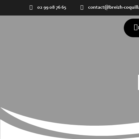
02 99 08 76 65
contact@breizh-coquill