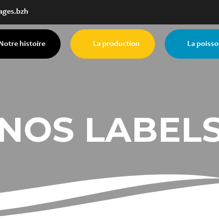
ages.bzh
Notre histoire
La production
La poisso
NOS LABEL