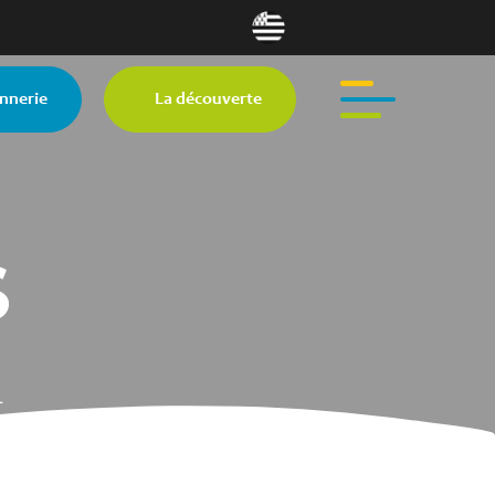
nnerie
La découverte
S